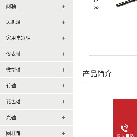
阀轴
竞:
风机轴
家用电器轴
仪表轴
微型轴
产品简介
转轴
花色轴
光轴
圆柱销
联系电话