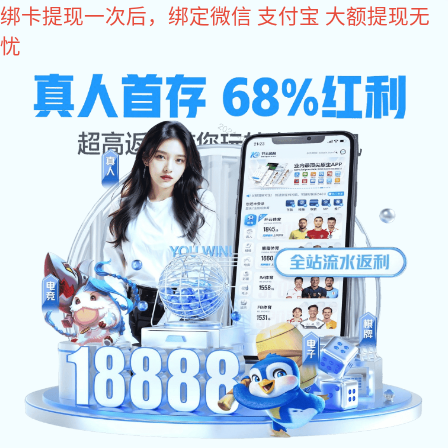
im电竞
欢迎光临IM(股份有限公司)电竞-电子竞技平台 网站！
IM(股份有限公司)电竞-电子
专业高品质的精密细长轴加工
网站im电竞
im电竞:产品中心
案例展示