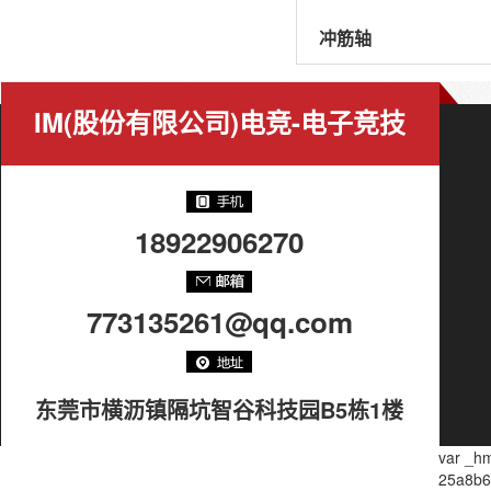
冲筋轴
IM(股份有限公司)电竞-电子竞技
平台
18922906270
773135261@qq.com
东莞市横沥镇隔坑智谷科技园B5栋1楼
var _hm
25a8b6