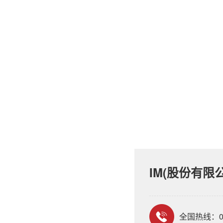
IM(股份有限
全国热线：076