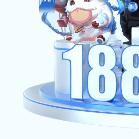
热门关键词：
扁位轴
光轴
车槽轴
您的位置：
网站im电竞
>>
产品中心
>>
电机轴
产品中心
不锈钢轴
齿轮箱轴
电机轴