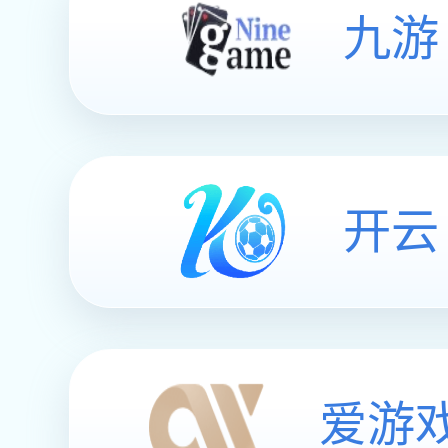
五金配件
马达轴
全国服务热线
18922906270