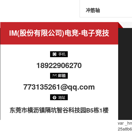
冲筋轴
IM(股份有限公司)电竞-电子竞技
平台
18922906270
773135261@qq.com
东莞市横沥镇隔坑智谷科技园B5栋1楼
var _hm
25a8b6