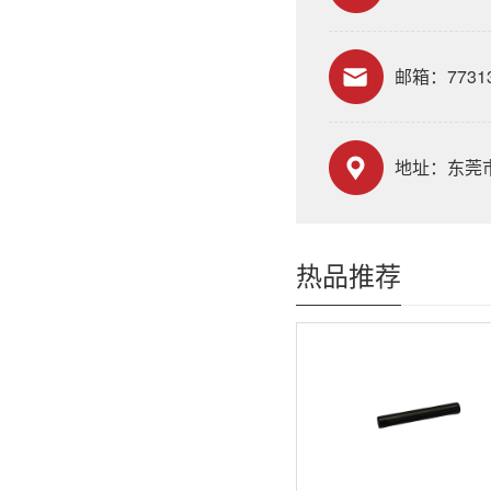
邮箱：77313
地址：东莞
热品推荐