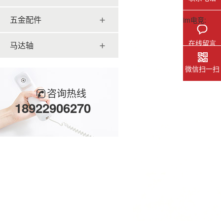
五金配件
im电竞:
在线留言
马达轴
微信扫一扫
咨询热线
18922906270