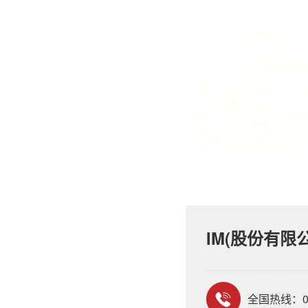
IM(股份有限
全国热线：076