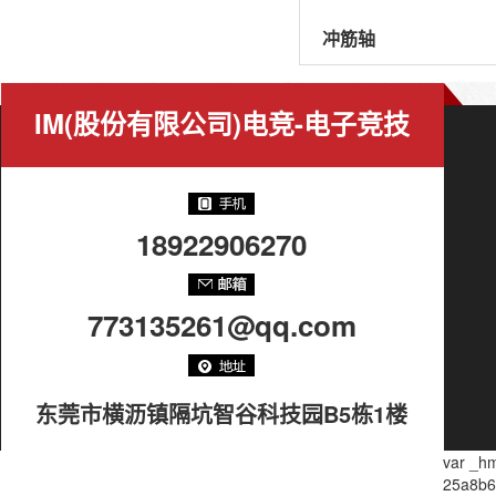
冲筋轴
IM(股份有限公司)电竞-电子竞技
平台
18922906270
773135261@qq.com
东莞市横沥镇隔坑智谷科技园B5栋1楼
var _hm
25a8b6