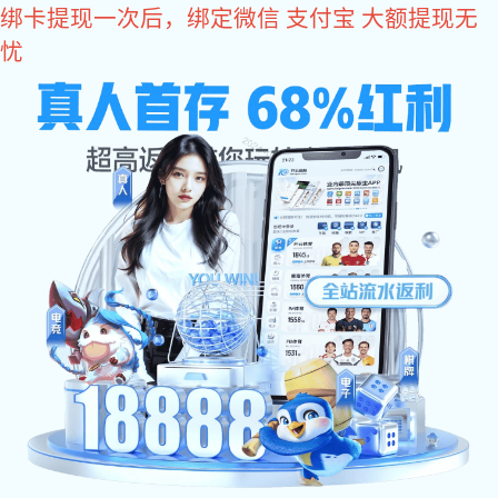
im电竞
欢迎光临IM(股份有限公司)电竞-电子竞技平台 网站！
IM(股份有限公司)电竞-电子
专业高品质的精密细长轴加工
网站im电竞
im电竞:产品中心
案例展示