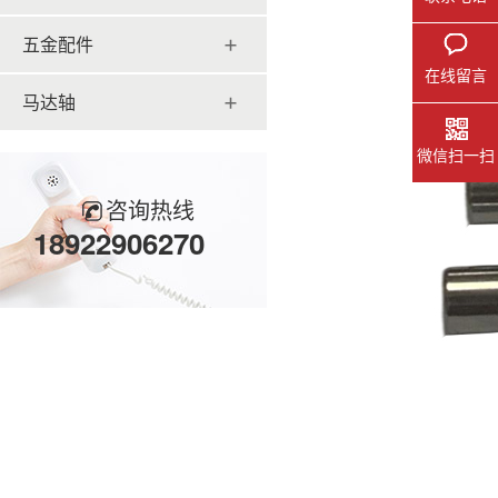
五金配件
在线留言
马达轴
微信扫一扫
咨询热线
18922906270