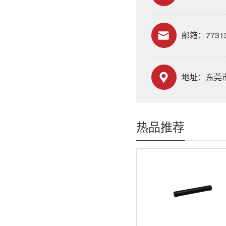
邮箱：77313
地址：东莞
热品推荐