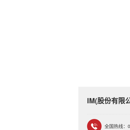
IM(股份有限
全国热线：076