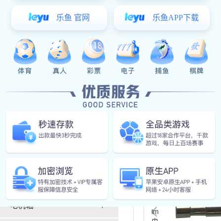
热门关键词：
扁位轴
光轴
车槽轴
您的位置：
网站im电竞
>>
产品中心
>>
不锈钢轴
产品中心
不锈钢轴
齿轮箱轴
电机轴
im
电