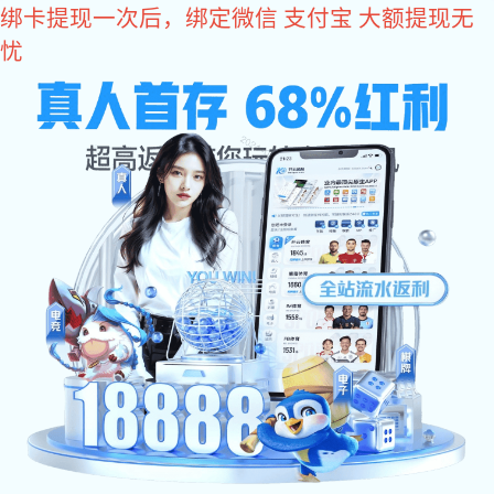
im电竞
欢迎光临IM(股份有限公司)电竞-电子竞技平台 网站！
IM(股份有限公司)电竞-电子
专业高品质的精密细长轴加工
网站im电竞
im电竞:产品中心
案例展示