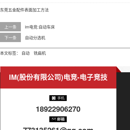
东莞五金配件表面加工方法
上一条
im电竞:
自动车床
下一条
自动分选机
本文标签：
自动
铣扁机
IM(股份有限公司)电竞-电子竞技
平台
18922906270
773135261@qq.com