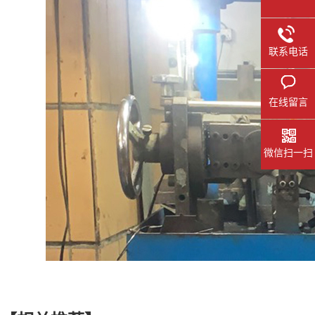
联系电话
在线留言
微信扫一扫