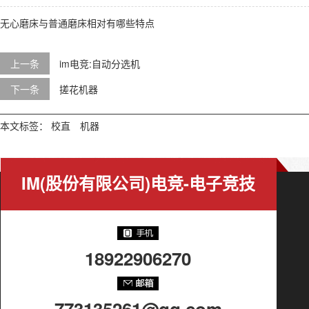
无心磨床与普通磨床相对有哪些特点
上一条
im电竞:
自动分选机
下一条
搓花机器
本文标签：
校直
机器
IM(股份有限公司)电竞-电子竞技
平台
18922906270
773135261@qq.com