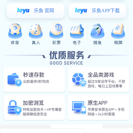
热门关键词：
扁位轴
光轴
车槽轴
联系电话
2
您的位置：
网站im电竞
>> 搜索结果
在线留言
im电竞:
im电竞:
im电竞
不锈钢轴
齿轮箱轴
电机
微信扫一扫
im电竞:
im电竞
光轴
花色轴
圆柱